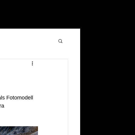
als Fotomodell 
ra 