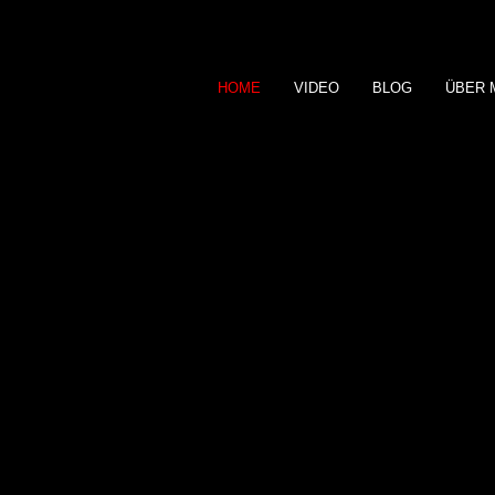
HOME
VIDEO
BLOG
ÜBER 
photo-art
arno kratky