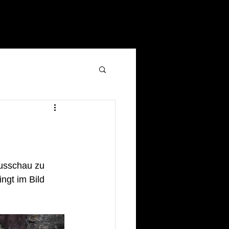
usschau zu 
ngt im Bild 